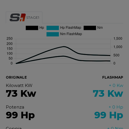
STAGE1
ORIGINALE
FLASHMAP
Kilowatt KW
+ 0 Kw
73 Kw
73
Kw
Potenza
+ 0 Hp
99 Hp
99
Hp
Coppia
+ 0 Nm