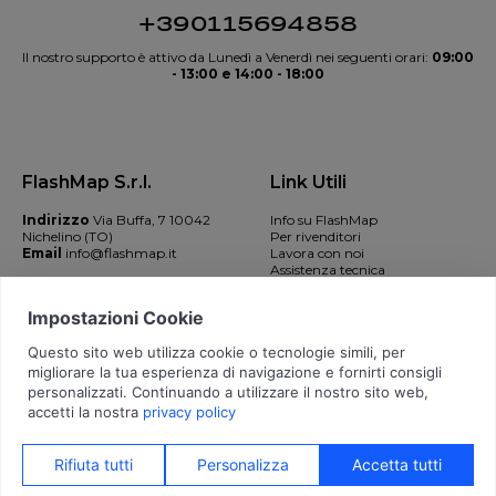
+390115694858
Il nostro supporto è attivo da Lunedì a Venerdì nei seguenti orari:
09:00
- 13:00 e 14:00 - 18:00
FlashMap S.r.l.
Link Utili
Indirizzo
Via Buffa, 7 10042
Info su FlashMap
Nichelino (TO)
Per rivenditori
Email
info@flashmap.it
Lavora con noi
Assistenza tecnica
Contatti
© 2026 FlashMap S.r.l. - IT11089380015 -
Privacy Policy
-
Cookie Policy
-
Aggiorna Consensi
-
Credits