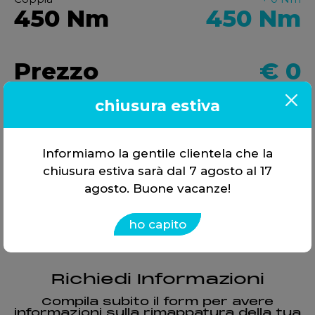
450 Nm
450
Nm
Prezzo
€
0
chiusura estiva
Opzioni Disponibili
Informiamo la gentile clientela che la
chiusura estiva sarà dal 7 agosto al 17
Checksum correction
agosto. Buone vacanze!
ho capito
Richiedi Informazioni
Compila subito il form per avere
informazioni sulla rimappatura della tua