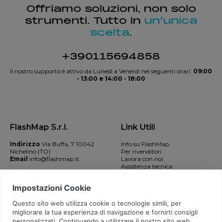
Offriamo soluzioni, non solo
strumenti. Tutto in
un’unica
scelta
.
+390115694858
Il nostro supporto è attivo da Lunedì a Venerdì nei seguenti orari:
09:00
- 13:00 e 14:00 - 18:00
FlashMap S.r.l.
Link Utili
Indirizzo
Via Buffa, 7 10042
Info su FlashMap
Nichelino (TO)
Per rivenditori
Email
info@flashmap.it
Lavora con noi
Assistenza tecnica
Contatti