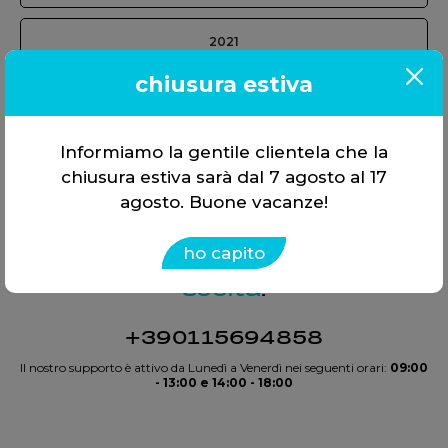
2021
chiusura estiva
Informiamo la gentile clientela che la
chiusura estiva sarà dal 7 agosto al 17
agosto. Buone vacanze!
Offriamo soluzioni, non solo
ho capito
strumenti. Tutto in
un’unica
scelta
.
+390115694858
Il nostro supporto è attivo da Lunedì a Venerdì nei seguenti orari:
09:00
- 13:00 e 14:00 - 18:00