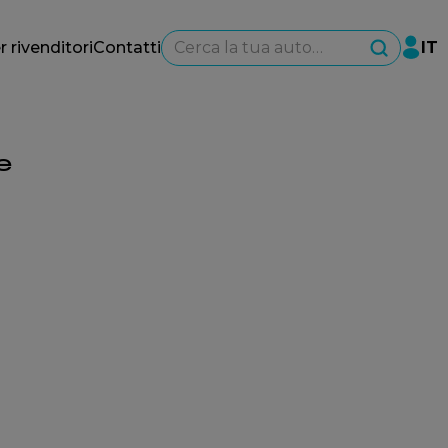
Cerca la tua auto…
r rivenditori
Contatti
IT
e