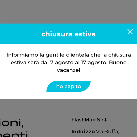
2018
chiusura estiva
Informiamo la gentile clientela che la chiusura
estiva sarà dal 7 agosto al 17 agosto. Buone
vacanze!
ho capito
oni,
FlashMap S.r.l.
Indirizzo
Via Buffa,
enti.