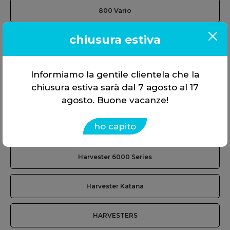
800 Vario
chiusura estiva
824 Vario
900 Vario
Informiamo la gentile clientela che la
chiusura estiva sarà dal 7 agosto al 17
COMBINES
agosto. Buone vacanze!
ho capito
Harvester
Harvester 6000 Series
Harvester Katana
HARVESTERS