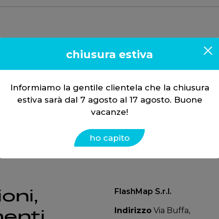
1998
2000
chiusura estiva
Informiamo la gentile clientela che la chiusura
estiva sarà dal 7 agosto al 17 agosto. Buone
vacanze!
ho capito
oni,
FlashMap S.r.l.
Indirizzo
Via Buffa,
enti.