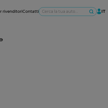
Cerca la tua auto…
r rivenditori
Contatti
IT
e