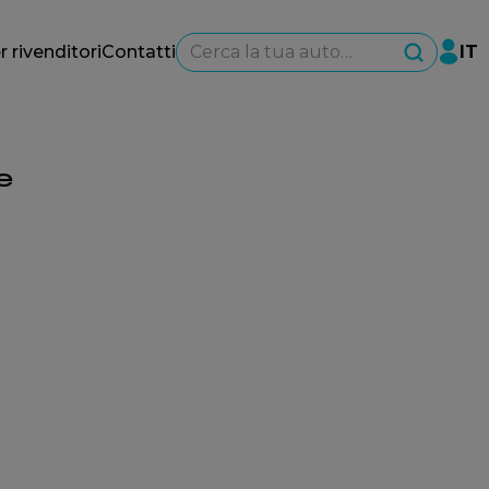
Cerca la tua auto…
r rivenditori
Contatti
IT
e