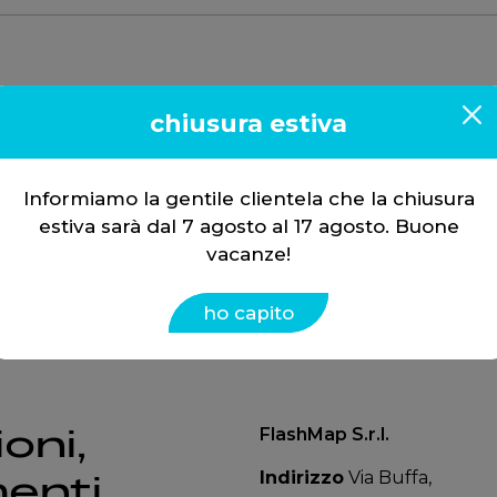
2007
chiusura estiva
Informiamo la gentile clientela che la chiusura
estiva sarà dal 7 agosto al 17 agosto. Buone
vacanze!
ho capito
oni,
FlashMap S.r.l.
Indirizzo
Via Buffa,
enti.