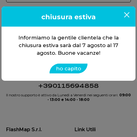
chiusura estiva
Informiamo la gentile clientela che la
chiusura estiva sarà dal 7 agosto al 17
agosto. Buone vacanze!
Offriamo soluzioni, non solo
strumenti. Tutto in
un’unica
ho capito
scelta
.
+390115694858
Il nostro supporto è attivo da Lunedì a Venerdì nei seguenti orari:
09:00
- 13:00 e 14:00 - 18:00
FlashMap S.r.l.
Link Utili