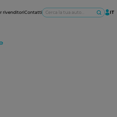
Cerca la tua auto…
r rivenditori
Contatti
IT
e