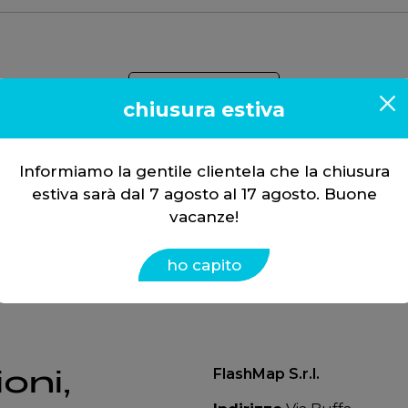
6.0l
chiusura estiva
Diesel 109 hp
Informiamo la gentile clientela che la chiusura
estiva sarà dal 7 agosto al 17 agosto. Buone
vacanze!
ho capito
oni,
FlashMap S.r.l.