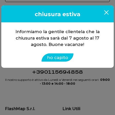
chiusura estiva
Informiamo la gentile clientela che la
chiusura estiva sarà dal 7 agosto al 17
agosto. Buone vacanze!
Offriamo soluzioni, non solo
strumenti. Tutto in
un’unica
ho capito
scelta
.
+390115694858
Il nostro supporto è attivo da Lunedì a Venerdì nei seguenti orari:
09:00
- 13:00 e 14:00 - 18:00
FlashMap S.r.l.
Link Utili