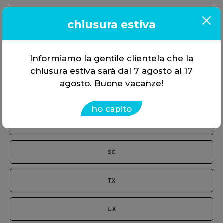
LS
chiusura estiva
LX
Informiamo la gentile clientela che la
NX
chiusura estiva sarà dal 7 agosto al 17
agosto. Buone vacanze!
RC
ho capito
RX
SC
TX
UX