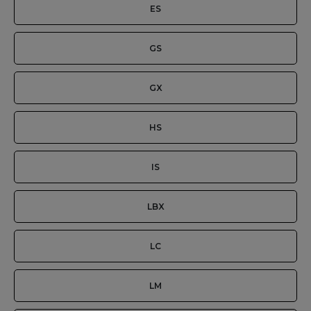
ES
GS
GX
HS
IS
LBX
LC
LM