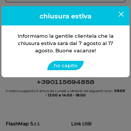
chiusura estiva
Informiamo la gentile clientela che la
chiusura estiva sarà dal 7 agosto al 17
agosto. Buone vacanze!
Offriamo soluzioni, non solo
strumenti. Tutto in
un’unica
ho capito
scelta
.
+390115694858
Il nostro supporto è attivo da Lunedì a Venerdì nei seguenti orari:
09:00
- 13:00 e 14:00 - 18:00
FlashMap S.r.l.
Link Utili