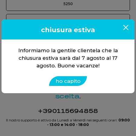
5250
hymas
chiusura estiva
Informiamo la gentile clientela che la
chiusura estiva sarà dal 7 agosto al 17
agosto. Buone vacanze!
ho capito
Offriamo soluzioni, non solo
strumenti. Tutto in
un’unica
scelta
.
+390115694858
Il nostro supporto è attivo da Lunedì a Venerdì nei seguenti orari:
09:00
- 13:00 e 14:00 - 18:00