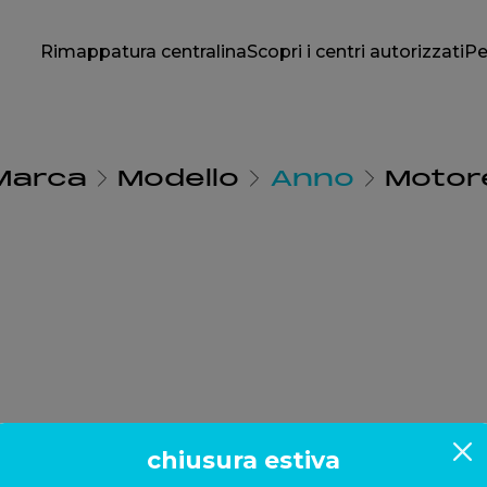
Rimappatura centralina
Scopri i centri autorizzati
Pe
Marca
Modello
Anno
Motor
chiusura estiva