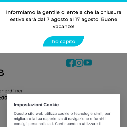
oni,
FlashMap S.r.l.
Informiamo la gentile clientela che la chiusura
estiva sarà dal 7 agosto al 17 agosto. Buone
Indirizzo
Via Buffa,
enti.
vacanze!
7 10042 Nichelino
ca
(TO)
ho capito
Email
info@flashmap.it
8
enerdì nei
8:00