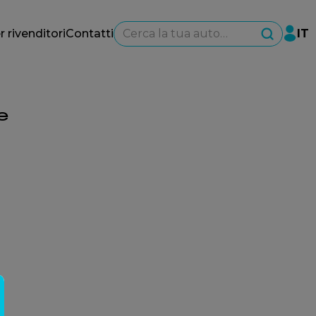
Cerca la tua auto…
r rivenditori
Contatti
IT
e