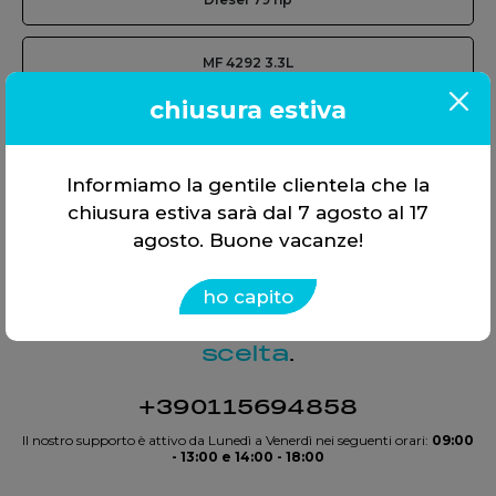
MF 4292 3.3L
Diesel 111 hp
chiusura estiva
Informiamo la gentile clientela che la
chiusura estiva sarà dal 7 agosto al 17
agosto. Buone vacanze!
ho capito
Offriamo soluzioni, non solo
strumenti. Tutto in
un’unica
scelta
.
+390115694858
Il nostro supporto è attivo da Lunedì a Venerdì nei seguenti orari:
09:00
- 13:00 e 14:00 - 18:00