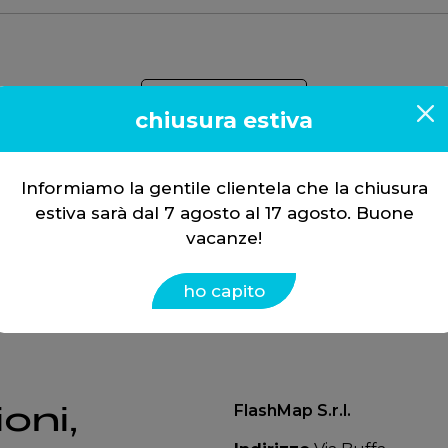
4400
chiusura estiva
Diesel 115 hp
Informiamo la gentile clientela che la chiusura
estiva sarà dal 7 agosto al 17 agosto. Buone
vacanze!
ho capito
oni,
FlashMap S.r.l.