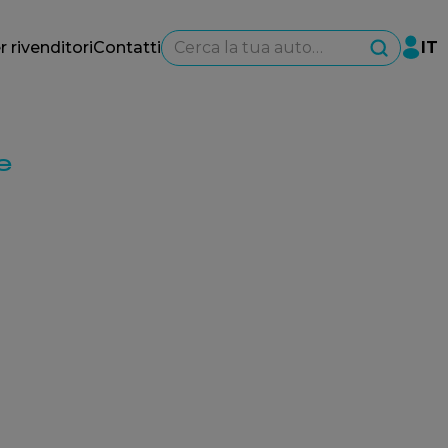
Cerca la tua auto…
r rivenditori
Contatti
IT
e