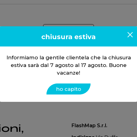
7.4l
chiusura estiva
Diesel 232 hp
Informiamo la gentile clientela che la chiusura
estiva sarà dal 7 agosto al 17 agosto. Buone
vacanze!
ho capito
oni,
FlashMap S.r.l.