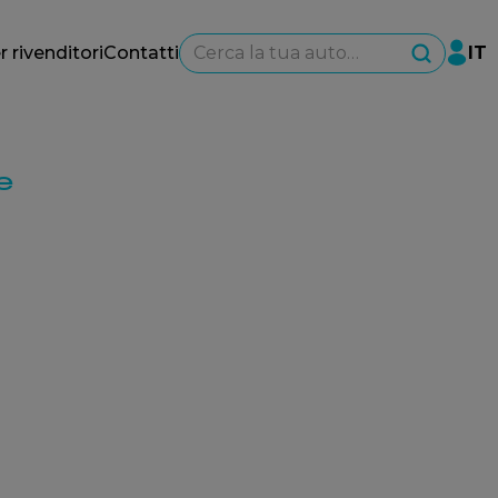
Cerca la tua auto…
r rivenditori
Contatti
IT
e