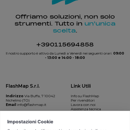
Offriamo soluzioni, non solo
strumenti. Tutto in
un’unica
scelta
.
+390115694858
Il nostro supporto è attivo da Lunedì a Venerdì nei seguenti orari:
09:00
- 13:00 e 14:00 - 18:00
FlashMap S.r.l.
Link Utili
Indirizzo
Via Buffa, 7 10042
Info su FlashMap
Nichelino (TO)
Per rivenditori
Email
info@flashmap.it
Lavora con noi
Assistenza tecnica
Contatti