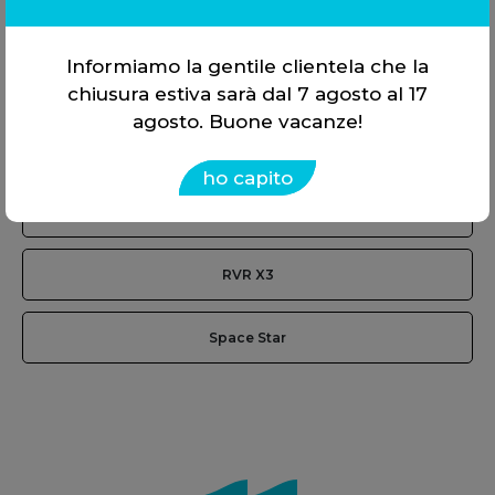
Lancer EVO
Informiamo la gentile clientela che la
Nativa
chiusura estiva sarà dal 7 agosto al 17
agosto. Buone vacanze!
Outlander
ho capito
Pajero
RVR X3
Space Star