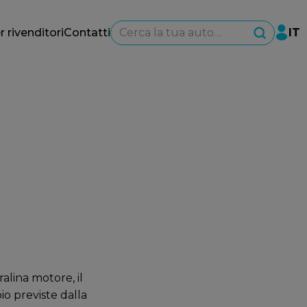
Cerca la tua auto…
r rivenditori
Contatti
IT
alina motore, il
io previste dalla