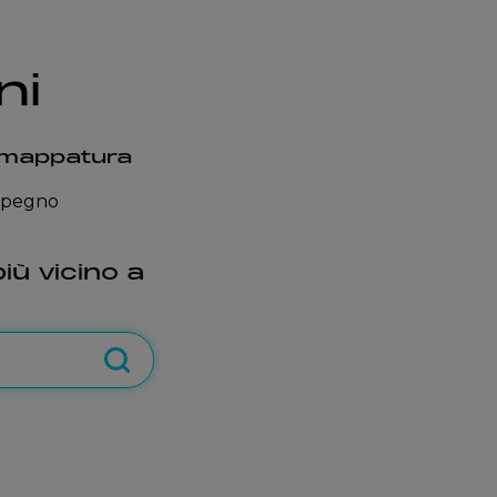
ni
rimappatura
impegno
più vicino a