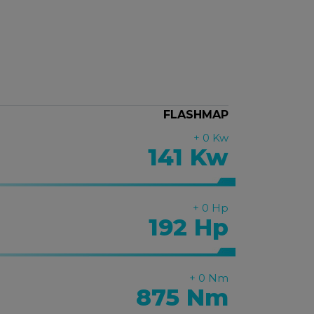
FLASHMAP
+ 0 Kw
141
Kw
+ 0 Hp
192
Hp
+ 0 Nm
875
Nm