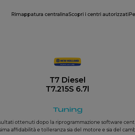
Rimappatura centralina
Scopri i centri autorizzati
Pe
T7 Diesel
T7.215S 6.7l
Tuning
isultati ottenuti dopo la riprogrammazione software centr
ima affidabilità e tolleranza sia del motore e sia del camb