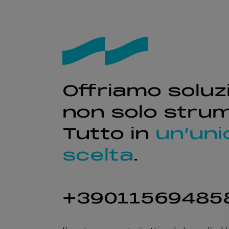
Offriamo soluzi
non solo strum
Tutto in
un’uni
scelta
.
+39011569485