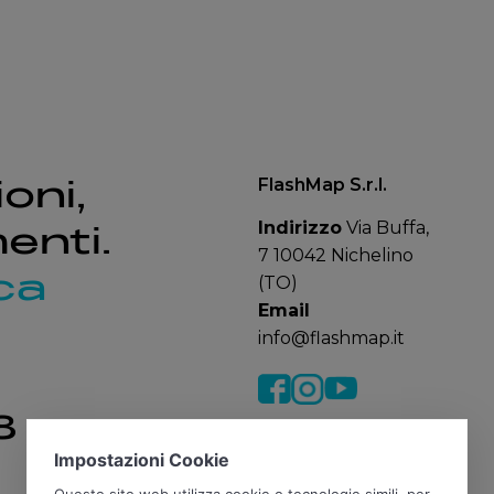
oni,
FlashMap S.r.l.
Indirizzo
Via Buffa,
enti.
7 10042 Nichelino
ca
(TO)
Email
info@flashmap.it
8