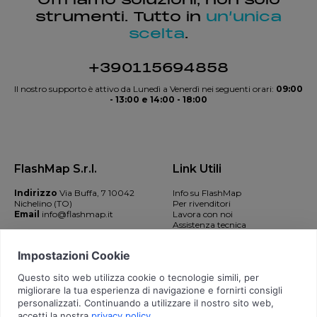
strumenti. Tutto in
un’unica
scelta
.
+390115694858
Il nostro supporto è attivo da Lunedì a Venerdì nei seguenti orari:
09:00
- 13:00 e 14:00 - 18:00
FlashMap S.r.l.
Link Utili
Indirizzo
Via Buffa, 7 10042
Info su FlashMap
Nichelino (TO)
Per rivenditori
Email
info@flashmap.it
Lavora con noi
Assistenza tecnica
Contatti