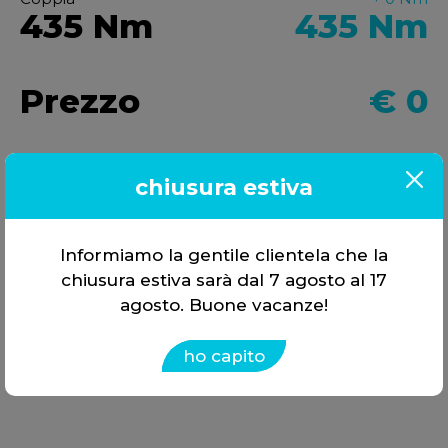
435 Nm
435
Nm
Prezzo
€
0
chiusura estiva
Opzioni Disponibili
DTC OFF
Vmax OFF
EGR OFF
Informiamo la gentile clientela che la
chiusura estiva sarà dal 7 agosto al 17
DPF OFF
SCR (ADblue OFF)
agosto. Buone vacanze!
Vmax 30
Checksum correction
ho capito