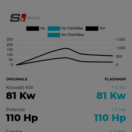
STAGE1
ORIGINALE
FLASHMAP
Kilowatt KW
+ 0 Kw
81 Kw
81
Kw
Potenza
+ 0 Hp
110 Hp
110
Hp
Coppia
+ 0 Nm