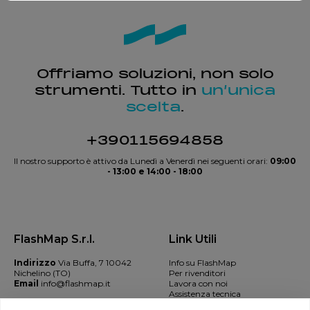
Offriamo soluzioni, non solo
strumenti. Tutto in
un’unica
scelta
.
+390115694858
Il nostro supporto è attivo da Lunedì a Venerdì nei seguenti orari:
09:00
- 13:00 e 14:00 - 18:00
FlashMap S.r.l.
Link Utili
Indirizzo
Via Buffa, 7 10042
Info su FlashMap
Nichelino (TO)
Per rivenditori
Email
info@flashmap.it
Lavora con noi
Assistenza tecnica
Contatti