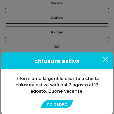
General
Outlaw
Ranger
RZR
chiusura estiva
RZR Pro R
Scrambler
Informiamo la gentile clientela che la
chiusura estiva sarà dal 7 agosto al 17
Sportsman
agosto. Buone vacanze!
ho capito