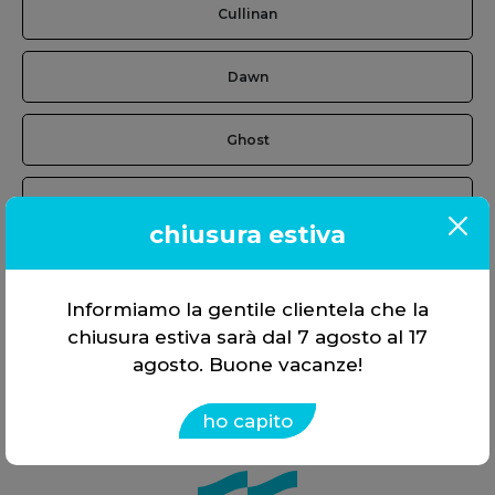
Cullinan
Dawn
Ghost
Phantom
chiusura estiva
Spectre
Informiamo la gentile clientela che la
Wraith
chiusura estiva sarà dal 7 agosto al 17
agosto. Buone vacanze!
ho capito