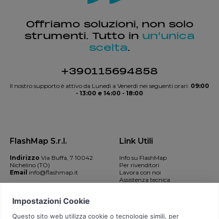
Offriamo soluzioni, non solo
strumenti. Tutto in
un’unica
scelta
.
+390115694858
Il nostro supporto è attivo da Lunedì a Venerdì nei seguenti orari:
09:00
- 13:00 e 14:00 - 18:00
FlashMap S.r.l.
Link Utili
Indirizzo
Via Buffa, 7 10042
Info su FlashMap
Nichelino (TO)
Per rivenditori
Email
info@flashmap.it
Lavora con noi
Assistenza tecnica
Contatti