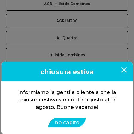
AGRI Hillside Combines
AGRI M300
AL Quattro
Hillside Combines
chiusura estiva
M-Series
M300
Informiamo la gentile clientela che la
chiusura estiva sarà dal 7 agosto al 17
M400
agosto. Buone vacanze!
ho capito