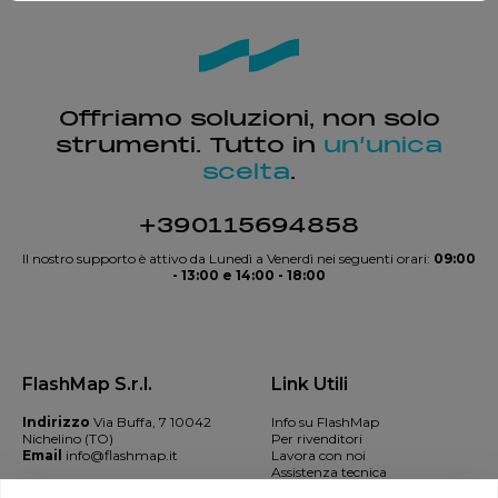
Offriamo soluzioni, non solo
strumenti. Tutto in
un’unica
scelta
.
+390115694858
Il nostro supporto è attivo da Lunedì a Venerdì nei seguenti orari:
09:00
- 13:00 e 14:00 - 18:00
FlashMap S.r.l.
Link Utili
Indirizzo
Via Buffa, 7 10042
Info su FlashMap
Nichelino (TO)
Per rivenditori
Email
info@flashmap.it
Lavora con noi
Assistenza tecnica
Contatti