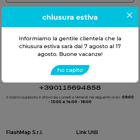
chiusura estiva
Informiamo la gentile clientela che la
chiusura estiva sarà dal 7 agosto al 17
agosto. Buone vacanze!
Offriamo soluzioni, non solo
strumenti. Tutto in
un’unica
ho capito
scelta
.
+390115694858
Il nostro supporto è attivo da Lunedì a Venerdì nei seguenti orari:
09:00
- 13:00 e 14:00 - 18:00
FlashMap S.r.l.
Link Utili